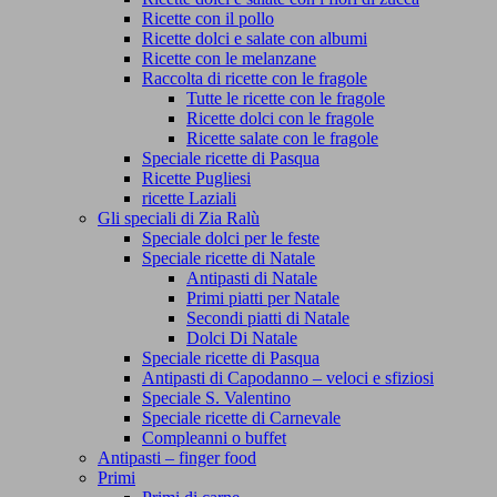
Ricette con il pollo
Ricette dolci e salate con albumi
Ricette con le melanzane
Raccolta di ricette con le fragole
Tutte le ricette con le fragole
Ricette dolci con le fragole
Ricette salate con le fragole
Speciale ricette di Pasqua
Ricette Pugliesi
ricette Laziali
Gli speciali di Zia Ralù
Speciale dolci per le feste
Speciale ricette di Natale
Antipasti di Natale
Primi piatti per Natale
Secondi piatti di Natale
Dolci Di Natale
Speciale ricette di Pasqua
Antipasti di Capodanno – veloci e sfiziosi
Speciale S. Valentino
Speciale ricette di Carnevale
Compleanni o buffet
Antipasti – finger food
Primi