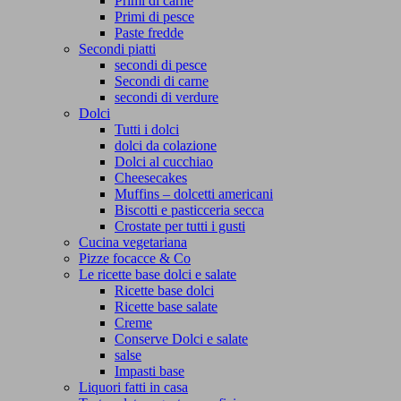
Primi di carne
Primi di pesce
Paste fredde
Secondi piatti
secondi di pesce
Secondi di carne
secondi di verdure
Dolci
Tutti i dolci
dolci da colazione
Dolci al cucchiao
Cheesecakes
Muffins – dolcetti americani
Biscotti e pasticceria secca
Crostate per tutti i gusti
Cucina vegetariana
Pizze focacce & Co
Le ricette base dolci e salate
Ricette base dolci
Ricette base salate
Creme
Conserve Dolci e salate
salse
Impasti base
Liquori fatti in casa