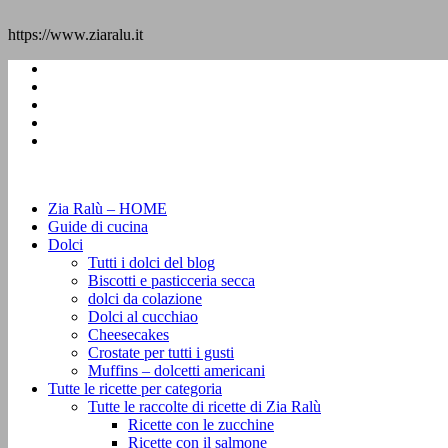
https://www.ziaralu.it
Zia Ralù – HOME
Guide di cucina
Dolci
Tutti i dolci del blog
Biscotti e pasticceria secca
dolci da colazione
Dolci al cucchiao
Cheesecakes
Crostate per tutti i gusti
Muffins – dolcetti americani
Tutte le ricette per categoria
Tutte le raccolte di ricette di Zia Ralù
Ricette con le zucchine
Ricette con il salmone