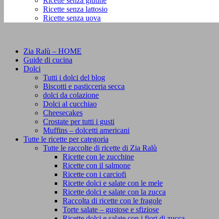
Ricette senza glutine
Ricette senza lattosio
Ricette senza uova
Zia Ralù – HOME
Guide di cucina
Dolci
Tutti i dolci del blog
Biscotti e pasticceria secca
dolci da colazione
Dolci al cucchiao
Cheesecakes
Crostate per tutti i gusti
Muffins – dolcetti americani
Tutte le ricette per categoria
Tutte le raccolte di ricette di Zia Ralù
Ricette con le zucchine
Ricette con il salmone
Ricette con i carciofi
Ricette dolci e salate con le mele
Ricette dolci e salate con la zucca
Raccolta di ricette con le fragole
Torte salate – gustose e sfiziose
Ricette dolci e salate con i fiori di zucca