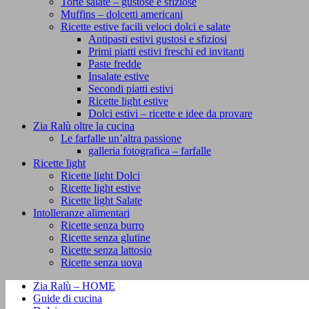
Torte salate – gustose e sfiziose
Muffins – dolcetti americani
Ricette estive facili veloci dolci e salate
Antipasti estivi gustosi e sfiziosi
Primi piatti estivi freschi ed invitanti
Paste fredde
Insalate estive
Secondi piatti estivi
Ricette light estive
Dolci estivi – ricette e idee da provare
Zia Ralù oltre la cucina
Le farfalle un’altra passione
galleria fotografica – farfalle
Ricette light
Ricette light Dolci
Ricette light estive
Ricette light Salate
Intolleranze alimentari
Ricette senza burro
Ricette senza glutine
Ricette senza lattosio
Ricette senza uova
Zia Ralù – HOME
Guide di cucina