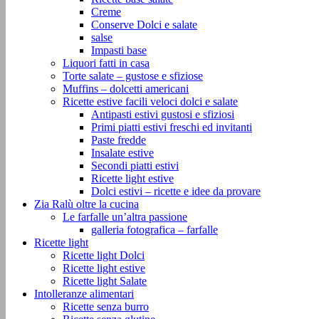
Creme
Conserve Dolci e salate
salse
Impasti base
Liquori fatti in casa
Torte salate – gustose e sfiziose
Muffins – dolcetti americani
Ricette estive facili veloci dolci e salate
Antipasti estivi gustosi e sfiziosi
Primi piatti estivi freschi ed invitanti
Paste fredde
Insalate estive
Secondi piatti estivi
Ricette light estive
Dolci estivi – ricette e idee da provare
Zia Ralù oltre la cucina
Le farfalle un’altra passione
galleria fotografica – farfalle
Ricette light
Ricette light Dolci
Ricette light estive
Ricette light Salate
Intolleranze alimentari
Ricette senza burro