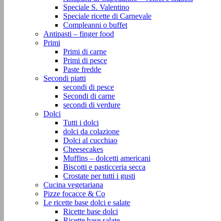
Speciale S. Valentino
Speciale ricette di Carnevale
Compleanni o buffet
Antipasti – finger food
Primi
Primi di carne
Primi di pesce
Paste fredde
Secondi piatti
secondi di pesce
Secondi di carne
secondi di verdure
Dolci
Tutti i dolci
dolci da colazione
Dolci al cucchiao
Cheesecakes
Muffins – dolcetti americani
Biscotti e pasticceria secca
Crostate per tutti i gusti
Cucina vegetariana
Pizze focacce & Co
Le ricette base dolci e salate
Ricette base dolci
Ricette base salate