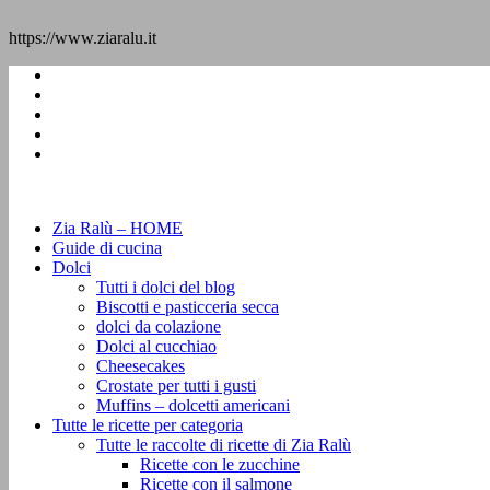
https://www.ziaralu.it
Zia Ralù – HOME
Guide di cucina
Dolci
Tutti i dolci del blog
Biscotti e pasticceria secca
dolci da colazione
Dolci al cucchiao
Cheesecakes
Crostate per tutti i gusti
Muffins – dolcetti americani
Tutte le ricette per categoria
Tutte le raccolte di ricette di Zia Ralù
Ricette con le zucchine
Ricette con il salmone