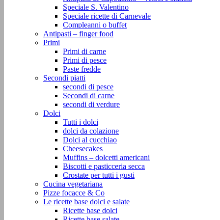
Speciale S. Valentino
Speciale ricette di Carnevale
Compleanni o buffet
Antipasti – finger food
Primi
Primi di carne
Primi di pesce
Paste fredde
Secondi piatti
secondi di pesce
Secondi di carne
secondi di verdure
Dolci
Tutti i dolci
dolci da colazione
Dolci al cucchiao
Cheesecakes
Muffins – dolcetti americani
Biscotti e pasticceria secca
Crostate per tutti i gusti
Cucina vegetariana
Pizze focacce & Co
Le ricette base dolci e salate
Ricette base dolci
Ricette base salate