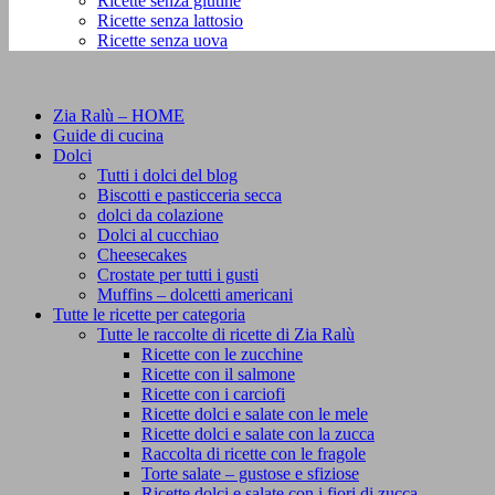
Ricette senza glutine
Ricette senza lattosio
Ricette senza uova
Zia Ralù – HOME
Guide di cucina
Dolci
Tutti i dolci del blog
Biscotti e pasticceria secca
dolci da colazione
Dolci al cucchiao
Cheesecakes
Crostate per tutti i gusti
Muffins – dolcetti americani
Tutte le ricette per categoria
Tutte le raccolte di ricette di Zia Ralù
Ricette con le zucchine
Ricette con il salmone
Ricette con i carciofi
Ricette dolci e salate con le mele
Ricette dolci e salate con la zucca
Raccolta di ricette con le fragole
Torte salate – gustose e sfiziose
Ricette dolci e salate con i fiori di zucca