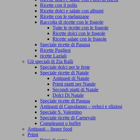
Ricette con il pollo
Ricette dolci e salate con albumi
Ricette con le melanzane
Raccolta di ricette con le fragole
Tutte le ricette con le fragole
Ricette dolci con le fragole
Ricette salate con le fragole
Speciale ricette di Pasqua
Ricette Pugliesi
ricette Laziali
Gli speciali di Zia Ralù
Speciale dolci per le feste
Speciale ricette di Natale
Antipasti di Natale
Primi piatti per Natale
Secondi piatti di Natale
Dolci Di Natale
Speciale ricette di Pasqua
Antipasti di Capodanno – veloci e sfiziosi
Speciale S. Valentino
Speciale ricette di Carnevale
Compleanni o buffet
Antipasti – finger food
Primi