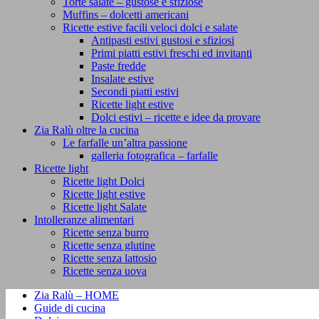
Torte salate – gustose e sfiziose
Muffins – dolcetti americani
Ricette estive facili veloci dolci e salate
Antipasti estivi gustosi e sfiziosi
Primi piatti estivi freschi ed invitanti
Paste fredde
Insalate estive
Secondi piatti estivi
Ricette light estive
Dolci estivi – ricette e idee da provare
Zia Ralù oltre la cucina
Le farfalle un’altra passione
galleria fotografica – farfalle
Ricette light
Ricette light Dolci
Ricette light estive
Ricette light Salate
Intolleranze alimentari
Ricette senza burro
Ricette senza glutine
Ricette senza lattosio
Ricette senza uova
Zia Ralù – HOME
Guide di cucina