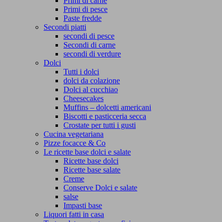
Primi di carne
Primi di pesce
Paste fredde
Secondi piatti
secondi di pesce
Secondi di carne
secondi di verdure
Dolci
Tutti i dolci
dolci da colazione
Dolci al cucchiao
Cheesecakes
Muffins – dolcetti americani
Biscotti e pasticceria secca
Crostate per tutti i gusti
Cucina vegetariana
Pizze focacce & Co
Le ricette base dolci e salate
Ricette base dolci
Ricette base salate
Creme
Conserve Dolci e salate
salse
Impasti base
Liquori fatti in casa