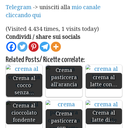
Telegram
-> unisciti alla
mio canale
cliccando qui
(Visited 4.434 times, 1 visits today)
Condividi / share sui socials
Related Posts/ Ricette correlate:
Crema
pasticcera
crema al
Crema al
all'arancia
latte con…
cocco
senza…
Crema al
cioccolato
Crema al
Crema
fondente
latte di…
pasticcera
con…