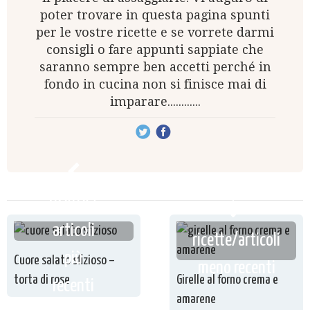
poter trovare in questa pagina spunti
per le vostre ricette e se vorrete darmi
consigli o fare appunti sappiate che
saranno sempre ben accetti perché in
fondo in cucina non si finisce mai di
imparare............
ricette /
articoli
ricette/articoli
più
Cuore salato sfizioso –
meno recenti
torta di rose
Girelle al forno crema e
recenti
amarene