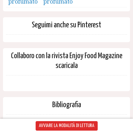
profumato
Seguimi anche su Pinterest
Collaboro con la rivista Enjoy Food Magazine
scaricala
Bibliografia
Le ricette che vi propongo sono tratte da
AVVIARE LA MODALITÀ DI LETTURA
libri di cucina che ho da anni, da riviste di