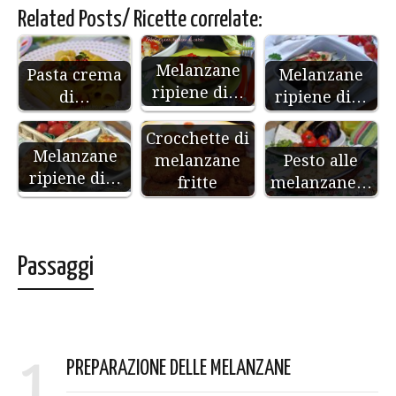
Related Posts/ Ricette correlate:
Melanzane
Pasta crema
Melanzane
ripiene di…
di…
ripiene di…
Crocchette di
Melanzane
melanzane
Pesto alle
ripiene di…
fritte
melanzane…
Passaggi
1
PREPARAZIONE DELLE MELANZANE