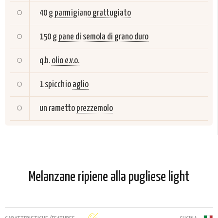
40 g
parmigiano grattugiato
150 g
pane di semola di grano duro
q.b.
olio e.v.o.
1 spicchio
aglio
un rametto
prezzemolo
Melanzane ripiene alla pugliese light