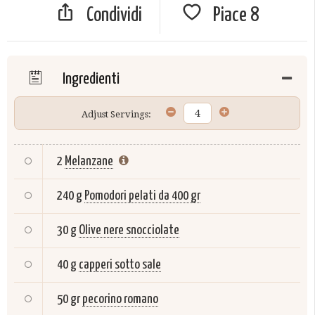
Condividi
Piace
8
Ingredienti
Adjust Servings:
2
Melanzane
240 g
Pomodori pelati da 400 gr
30 g
Olive nere snocciolate
40 g
capperi sotto sale
50 gr
pecorino romano