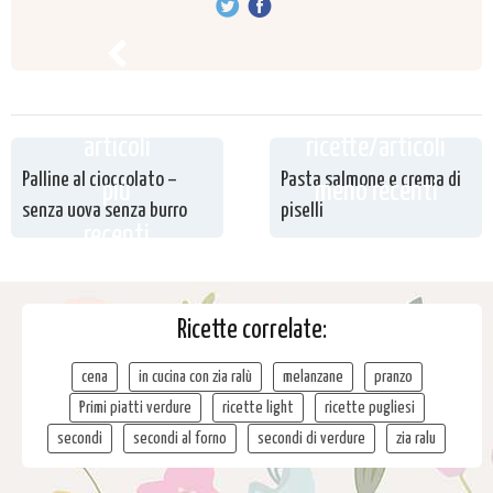
ricette /
articoli
ricette/articoli
Palline al cioccolato –
Pasta salmone e crema di
più
meno recenti
senza uova senza burro
piselli
recenti
Ricette correlate:
cena
in cucina con zia ralù
melanzane
pranzo
Primi piatti verdure
ricette light
ricette pugliesi
secondi
secondi al forno
secondi di verdure
zia ralu