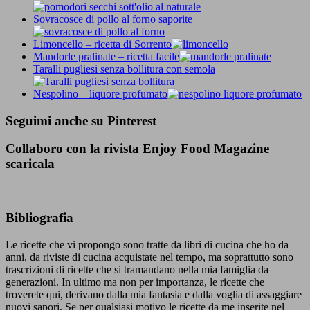
Sovracosce di pollo al forno saporite
Limoncello – ricetta di Sorrento
Mandorle pralinate – ricetta facile
Taralli pugliesi senza bollitura con semola
Nespolino – liquore profumato
Seguimi anche su Pinterest
Collaboro con la rivista Enjoy Food Magazine
scaricala
Bibliografia
Le ricette che vi propongo sono tratte da libri di cucina che ho da
anni, da riviste di cucina acquistate nel tempo, ma soprattutto sono
trascrizioni di ricette che si tramandano nella mia famiglia da
generazioni. In ultimo ma non per importanza, le ricette che
troverete qui, derivano dalla mia fantasia e dalla voglia di assaggiare
nuovi sapori. Se per qualsiasi motivo le ricette da me inserite nel