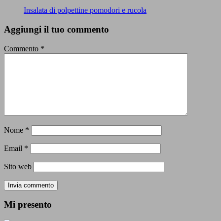
Insalata di polpettine pomodori e rucola
Aggiungi il tuo commento
Commento
*
Nome
*
Email
*
Sito web
Mi presento