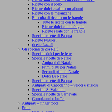
Ricette con il pollo
Ricette dolci e salate con albumi
Ricette con le melanzane
Raccolta di ricette con le fragole
Tutte le ricette con le fragole
Ricette dolci con le fragole
Ricette salate con le fragole
Speciale ricette di Pasqua
Ricette Pugliesi
ricette Laziali
Gli speciali di Zia Ralù
Speciale dolci per le feste
Speciale ricette di Natale
Antipasti di Natale
Primi piatti per Natale
Secondi piatti di Natale
Dolci Di Natale
Speciale ricette di Pasqua
Antipasti di Capodanno – veloci e sfiziosi
Speciale S. Valentino
Speciale ricette di Carnevale
Compleanni o buffet
Antipasti – finger food
Primi