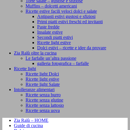
Torte salate – gustose e sfiziose
Muffins – dolcetti americani
Ricette estive facili veloci dolci e salate
Antipasti estivi gustosi e sfiziosi
Primi piatti estivi freschi ed invitanti
Paste fredde
Insalate estive
Secondi piatti estivi
Ricette light estive
Dolci estivi – ricette e idee da provare
Zia Ralù oltre la cucina
Le farfalle un’altra passione
galleria fotografica – farfalle
Ricette light
Ricette light Dolci
Ricette light estive
Ricette light Salate
Intolleranze alimentari
Ricette senza burro
Ricette senza glutine
Ricette senza lattosio
Ricette senza uova
Zia Ralù – HOME
Guide di cucina