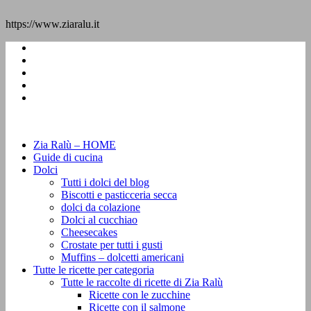
https://www.ziaralu.it
Zia Ralù – HOME
Guide di cucina
Dolci
Tutti i dolci del blog
Biscotti e pasticceria secca
dolci da colazione
Dolci al cucchiao
Cheesecakes
Crostate per tutti i gusti
Muffins – dolcetti americani
Tutte le ricette per categoria
Tutte le raccolte di ricette di Zia Ralù
Ricette con le zucchine
Ricette con il salmone