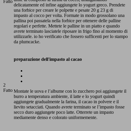
Fatto
delicatamente ed infine aggiungete lo yogurt greco. Prendete
una forbice per creare le polpette e pesate 20 g 23 g di
impasto al cocco per volta. Formate in modo grossolano una
pallina poi passatela nella forbice per ottenere delle palline
regolari e perfette. Mettete le palline in un piatto e quando
avrete terminato lasciatele riposare in frigo fino al momento di
utilizzarle. io ho verificato che fossero sufficenti per lo stampo
da plumcacke.
preparazione dell'impasto al cacao
2
Fatto
Montate le uova e l’albume con lo zucchero poi aggiungete il
burro a temperatura ambiente, il latte e lo yogurt quindi
aggiungete gradualmente la farina, il cacao in polvere e il
lievito setacciati. Quando avrete terminato se l’impasto fosse
secco duro aggiungete poco latte. Otterrete un impasto
mediamente denso e colorato uniformemente.