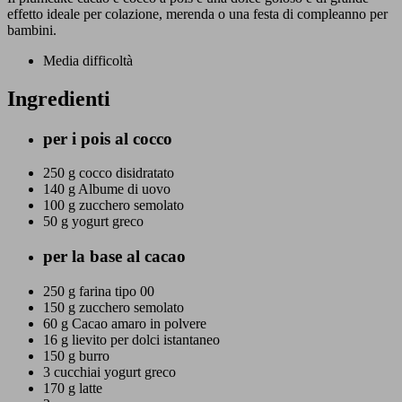
effetto ideale per colazione, merenda o una festa di compleanno per
bambini.
Media difficoltà
Ingredienti
per i pois al cocco
250 g
cocco disidratato
140 g
Albume di uovo
100 g
zucchero semolato
50 g
yogurt greco
per la base al cacao
250 g
farina tipo 00
150 g
zucchero semolato
60 g
Cacao amaro in polvere
16 g
lievito per dolci istantaneo
150 g
burro
3 cucchiai
yogurt greco
170 g
latte