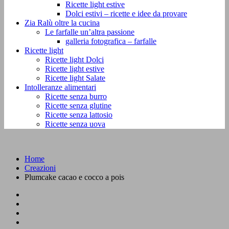
Ricette light estive
Dolci estivi – ricette e idee da provare
Zia Ralù oltre la cucina
Le farfalle un’altra passione
galleria fotografica – farfalle
Ricette light
Ricette light Dolci
Ricette light estive
Ricette light Salate
Intolleranze alimentari
Ricette senza burro
Ricette senza glutine
Ricette senza lattosio
Ricette senza uova
Home
Creazioni
Plumcake cacao e cocco a pois