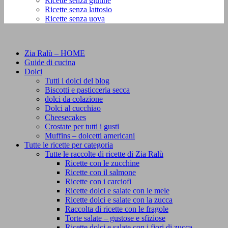
Ricette senza glutine
Ricette senza lattosio
Ricette senza uova
Zia Ralù – HOME
Guide di cucina
Dolci
Tutti i dolci del blog
Biscotti e pasticceria secca
dolci da colazione
Dolci al cucchiao
Cheesecakes
Crostate per tutti i gusti
Muffins – dolcetti americani
Tutte le ricette per categoria
Tutte le raccolte di ricette di Zia Ralù
Ricette con le zucchine
Ricette con il salmone
Ricette con i carciofi
Ricette dolci e salate con le mele
Ricette dolci e salate con la zucca
Raccolta di ricette con le fragole
Torte salate – gustose e sfiziose
Ricette dolci e salate con i fiori di zucca