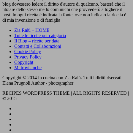
blog dovessero ledere il diritto d'autore di qualcuno, basterà che il
titolare dello stesso me lo comunichi che provvederò a togliere il
post. In ogni ricetta è indicata la fonte, ove non indicato la ricetta è
di mia invenzione o di famiglia
Zia Ralù – HOME
Tutte le ricette per categoria
Il Blog – ricette per data
Contatti e Collaborazioni
Cookie Policy
Privacy Policy
Copyright
Mi trovi anche
Copyright © 2014 In cucina con Zia Ralù- Tutti i diritti riservati.
Elena Prugnoli Author - photographer
RECIPES WORDPRESS THEME | ALL RIGHTS RESERVED |
© 2015