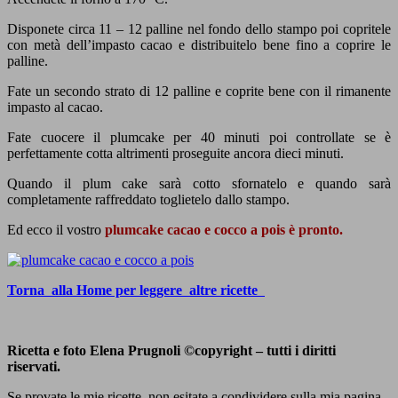
Disponete circa 11 – 12 palline nel fondo dello stampo poi copritele
con metà dell’impasto cacao e distribuitelo bene fino a coprire le
palline.
Fate un secondo strato di 12 palline e coprite bene con il rimanente
impasto al cacao.
Fate cuocere il plumcake per 40 minuti poi controllate se è
perfettamente cotta altrimenti proseguite ancora dieci minuti.
Quando il plum cake sarà cotto sfornatelo e quando sarà
completamente raffreddato toglietelo dallo stampo.
Ed ecco il vostro
plumcake cacao e cocco a pois è pronto.
Torna alla Home per leggere altre ricette
Ricetta e foto Elena Prugnoli ©copyright – tutti i diritti
riservati.
Se provate le mie ricette non esitate a condividere sulla mia pagina