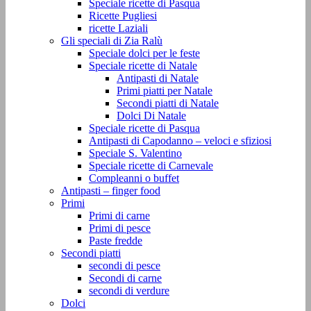
Speciale ricette di Pasqua
Ricette Pugliesi
ricette Laziali
Gli speciali di Zia Ralù
Speciale dolci per le feste
Speciale ricette di Natale
Antipasti di Natale
Primi piatti per Natale
Secondi piatti di Natale
Dolci Di Natale
Speciale ricette di Pasqua
Antipasti di Capodanno – veloci e sfiziosi
Speciale S. Valentino
Speciale ricette di Carnevale
Compleanni o buffet
Antipasti – finger food
Primi
Primi di carne
Primi di pesce
Paste fredde
Secondi piatti
secondi di pesce
Secondi di carne
secondi di verdure
Dolci