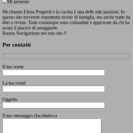
Mi chiamo Elena Prugnoli e la cucina è una delle mie passioni. In
questo sito troverete soprattutto ricette di famiglia, ma anche tratte da
libri o riviste. Tutte comunque sono collaudate e approvate da chi ha
avuto il piacere di assaggiarle.
Buona Navigazione nel mio sito !!
Per contatti
Il tuo nome
La tua email
Oggetto
Il tuo messaggio (facoltativo)