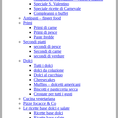
Speciale S. Valentino
Speciale ricette di Carnevale
Compleanni o buffet
Antipasti – finger food
Primi
Primi di carne
Primi di pesce
Paste fredde
Secondi piatti
secondi di pesce
Secondi di carne
secondi di verdure
Dolci
Tutti i dolci
dolci da colazione
Dolci al cucchiao
Cheesecakes
Muffins – dolcetti americani
Biscotti e pasticceria secca
Crostate per tutti i gusti
Cucina vegetariana
Pizze focacce & Co
Le ricette base dolci e salate
Ricette base dolci
Ricette base salate