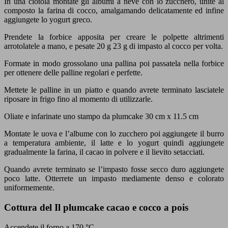
In una ciotola montate gli albumi a neve con lo zucchero, unite al
composto la farina di cocco, amalgamando delicatamente ed infine
aggiungete lo yogurt greco.
Prendete la forbice apposita per creare le polpette altrimenti
arrotolatele a mano, e pesate 20 g 23 g di impasto al cocco per volta.
Formate in modo grossolano una pallina poi passatela nella forbice
per ottenere delle palline regolari e perfette.
Mettete le palline in un piatto e quando avrete terminato lasciatele
riposare in frigo fino al momento di utilizzarle.
Oliate e infarinate uno stampo da plumcake 30 cm x 11.5 cm
Montate le uova e l’albume con lo zucchero poi aggiungete il burro
a temperatura ambiente, il latte e lo yogurt quindi aggiungete
gradualmente la farina, il cacao in polvere e il lievito setacciati.
Quando avrete terminato se l’impasto fosse secco duro aggiungete
poco latte. Otterrete un impasto mediamente denso e colorato
uniformemente.
Cottura del Il
plumcake cacao e cocco a pois
Accendete il forno a 170 °C.