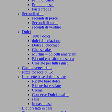
Primi di carne
Primi di pesce
Paste fredde
Secondi piatti
secondi di pesce
Secondi di carne
secondi di verdure
Dolci
Tutti i dolci
dolci da colazione
Dolci al cucchiao
Cheesecakes
Muffins – dolcetti americani
Biscotti e pasticceria secca
Crostate per tutti i gusti
Cucina vegetariana
Pizze focacce & Co
Le ricette base dolci e salate
Ricette base dolci
Ricette base salate
Creme
Conserve Dolci e salate
salse
Impasti base
Liquori fatti in casa