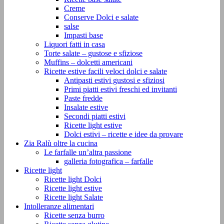
Creme
Conserve Dolci e salate
salse
Impasti base
Liquori fatti in casa
Torte salate – gustose e sfiziose
Muffins – dolcetti americani
Ricette estive facili veloci dolci e salate
Antipasti estivi gustosi e sfiziosi
Primi piatti estivi freschi ed invitanti
Paste fredde
Insalate estive
Secondi piatti estivi
Ricette light estive
Dolci estivi – ricette e idee da provare
Zia Ralù oltre la cucina
Le farfalle un’altra passione
galleria fotografica – farfalle
Ricette light
Ricette light Dolci
Ricette light estive
Ricette light Salate
Intolleranze alimentari
Ricette senza burro