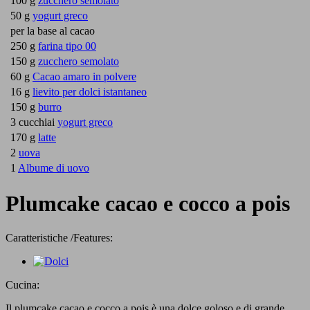
100 g
zucchero semolato
50 g
yogurt greco
per la base al cacao
250 g
farina tipo 00
150 g
zucchero semolato
60 g
Cacao amaro in polvere
16 g
lievito per dolci istantaneo
150 g
burro
3 cucchiai
yogurt greco
170 g
latte
2
uova
1
Albume di uovo
Plumcake cacao e cocco a pois
Caratteristiche /Features:
Cucina:
Il plumcake cacao e cocco a pois è una dolce goloso e di grande