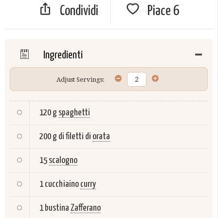
Condividi
Piace
6
Ingredienti
Adjust Servings:
120 g
spaghetti
200 g di filetti di
orata
15
scalogno
1 cucchiaino
curry
1 bustina
Zafferano