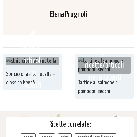
Elena Prugnoli
ricette /
articoli
ricette/articoli
più
Sbriciolona alla nutella –
meno recenti
classica bontà
Tartine al salmone e
recenti
pomodori secchi
Ricette correlate: