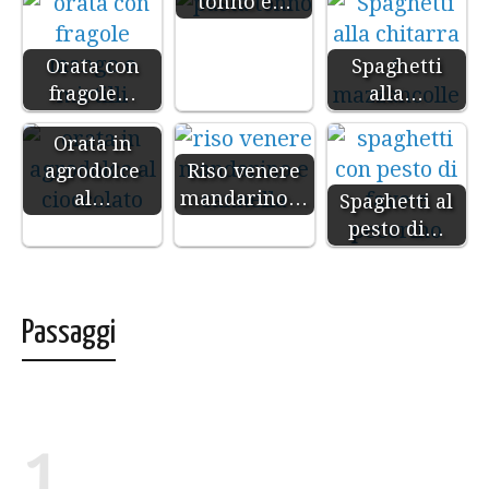
tonno e…
Orata con
Spaghetti
fragole…
alla…
Orata in
agrodolce
Riso venere
al…
mandarino…
Spaghetti al
pesto di…
Passaggi
1