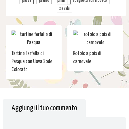
pasta
pranzo
primi
spaghetti con il pesce
zia ralu
Tartine Farfalla di
Rotolo a pois di
Pasqua con Uova Sode
carnevale
Colorate
Aggiungi il tuo commento