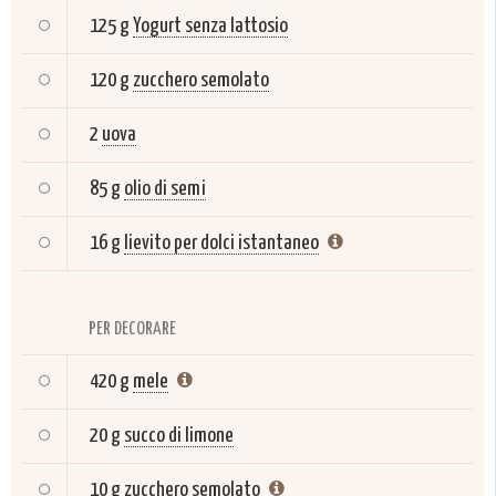
125 g
Yogurt senza lattosio
120 g
zucchero semolato
2
uova
85 g
olio di semi
16 g
lievito per dolci istantaneo
PER DECORARE
420 g
mele
20 g
succo di limone
10 g
zucchero semolato