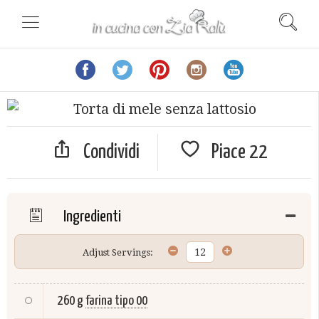
Condividi
Piace
22
Ingredienti
Adjust Servings:
260 g
farina tipo 00