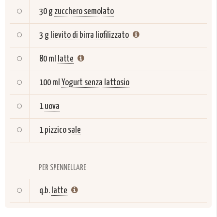
30 g
zucchero semolato
3 g
lievito di birra liofilizzato
80 ml
latte
100 ml
Yogurt senza lattosio
1
uova
1 pizzico
sale
PER SPENNELLARE
q.b.
latte