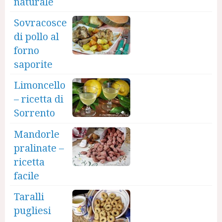
naturale
Sovracosce
di pollo al
forno
saporite
Limoncello
– ricetta di
Sorrento
Mandorle
pralinate –
ricetta
facile
Taralli
pugliesi