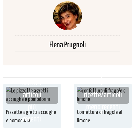
Elena Prugnoli
ricette /
articoli
ricette/articoli
più
meno recenti
Pizzette agretti acciughe
Confettura di fragole al
recenti
e pomodorini
limone