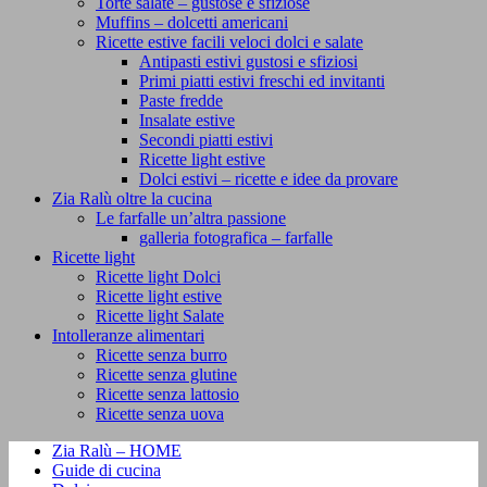
Torte salate – gustose e sfiziose
Muffins – dolcetti americani
Ricette estive facili veloci dolci e salate
Antipasti estivi gustosi e sfiziosi
Primi piatti estivi freschi ed invitanti
Paste fredde
Insalate estive
Secondi piatti estivi
Ricette light estive
Dolci estivi – ricette e idee da provare
Zia Ralù oltre la cucina
Le farfalle un’altra passione
galleria fotografica – farfalle
Ricette light
Ricette light Dolci
Ricette light estive
Ricette light Salate
Intolleranze alimentari
Ricette senza burro
Ricette senza glutine
Ricette senza lattosio
Ricette senza uova
Zia Ralù – HOME
Guide di cucina