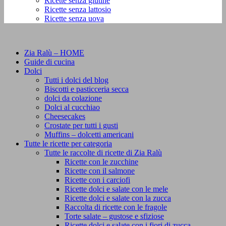
Ricette senza glutine
Ricette senza lattosio
Ricette senza uova
Zia Ralù – HOME
Guide di cucina
Dolci
Tutti i dolci del blog
Biscotti e pasticceria secca
dolci da colazione
Dolci al cucchiao
Cheesecakes
Crostate per tutti i gusti
Muffins – dolcetti americani
Tutte le ricette per categoria
Tutte le raccolte di ricette di Zia Ralù
Ricette con le zucchine
Ricette con il salmone
Ricette con i carciofi
Ricette dolci e salate con le mele
Ricette dolci e salate con la zucca
Raccolta di ricette con le fragole
Torte salate – gustose e sfiziose
Ricette dolci e salate con i fiori di zucca