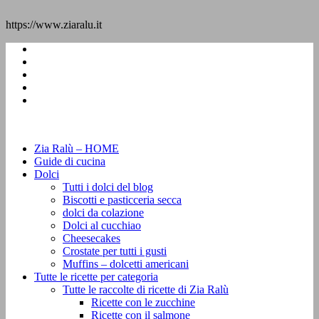
https://www.ziaralu.it
Zia Ralù – HOME
Guide di cucina
Dolci
Tutti i dolci del blog
Biscotti e pasticceria secca
dolci da colazione
Dolci al cucchiao
Cheesecakes
Crostate per tutti i gusti
Muffins – dolcetti americani
Tutte le ricette per categoria
Tutte le raccolte di ricette di Zia Ralù
Ricette con le zucchine
Ricette con il salmone