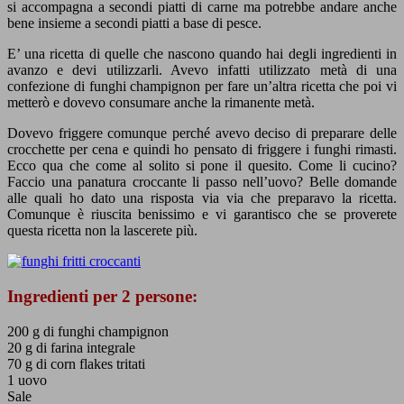
si accompagna a secondi piatti di carne ma potrebbe andare anche
bene insieme a secondi piatti a base di pesce.
E’ una ricetta di quelle che nascono quando hai degli ingredienti in
avanzo e devi utilizzarli. Avevo infatti utilizzato metà di una
confezione di funghi champignon per fare un’altra ricetta che poi vi
metterò e dovevo consumare anche la rimanente metà.
Dovevo friggere comunque perché avevo deciso di preparare delle
crocchette per cena e quindi ho pensato di friggere i funghi rimasti.
Ecco qua che come al solito si pone il quesito. Come li cucino?
Faccio una panatura croccante li passo nell’uovo? Belle domande
alle quali ho dato una risposta via via che preparavo la ricetta.
Comunque è riuscita benissimo e vi garantisco che se proverete
questa ricetta non la lascerete più.
Ingredienti per 2 persone:
200 g di funghi champignon
20 g di farina integrale
70 g di corn flakes tritati
1 uovo
Sale