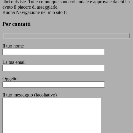
libri o riviste. Tutte comunque sono collaudate e approvate da chi ha
avuto il piacere di assaggiarle.
Buona Navigazione nel mio sito !!
Per contatti
Il tuo nome
La tua email
Oggetto
Il tuo messaggio (facoltativo)