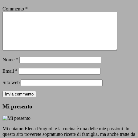
Commento
*
Nome
*
Email
*
Sito web
Mi presento
Mi chiamo Elena Prugnoli e la cucina è una delle mie passioni. In
questo sito troverete soprattutto ricette di famiglia, ma anche tratte da