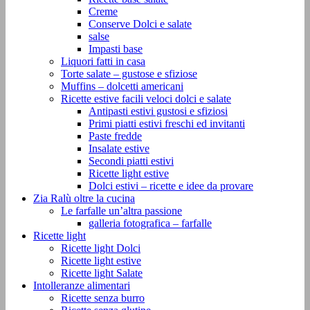
Creme
Conserve Dolci e salate
salse
Impasti base
Liquori fatti in casa
Torte salate – gustose e sfiziose
Muffins – dolcetti americani
Ricette estive facili veloci dolci e salate
Antipasti estivi gustosi e sfiziosi
Primi piatti estivi freschi ed invitanti
Paste fredde
Insalate estive
Secondi piatti estivi
Ricette light estive
Dolci estivi – ricette e idee da provare
Zia Ralù oltre la cucina
Le farfalle un’altra passione
galleria fotografica – farfalle
Ricette light
Ricette light Dolci
Ricette light estive
Ricette light Salate
Intolleranze alimentari
Ricette senza burro