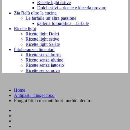
Ricette light estive
Dolci estivi – ricette e idee da provare
Zia Ralù oltre la cucina
Le farfalle un’altra passione
galleria fotografica – farfalle
Ricette light
Ricette light Dolci
Ricette light estive
Ricette light Salate
Intolleranze alimentari
Ricette senza burro
Ricette senza glutine
Ricette senza lattosio
Ricette senza uova
Home
Antipasti - finger food
Funghi fritti croccanti fuori morbidi dentro