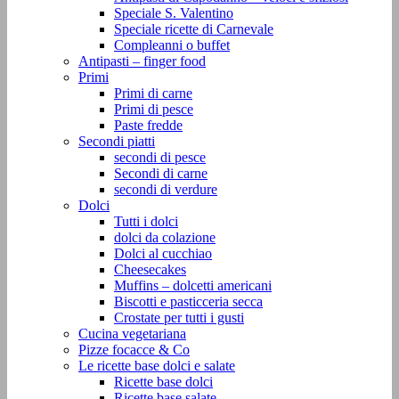
Speciale S. Valentino
Speciale ricette di Carnevale
Compleanni o buffet
Antipasti – finger food
Primi
Primi di carne
Primi di pesce
Paste fredde
Secondi piatti
secondi di pesce
Secondi di carne
secondi di verdure
Dolci
Tutti i dolci
dolci da colazione
Dolci al cucchiao
Cheesecakes
Muffins – dolcetti americani
Biscotti e pasticceria secca
Crostate per tutti i gusti
Cucina vegetariana
Pizze focacce & Co
Le ricette base dolci e salate
Ricette base dolci
Ricette base salate