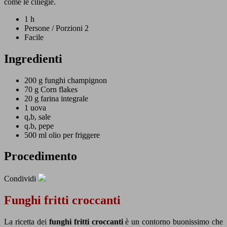
come le ciliegie.
1 h
Persone / Porzioni 2
Facile
Ingredienti
200 g
funghi champignon
70 g
Corn flakes
20 g
farina integrale
1
uova
q,b,
sale
q.b,
pepe
500 ml
olio per friggere
Procedimento
Condividi
Funghi fritti croccanti
La ricetta dei
funghi fritti croccanti
è un contorno buonissimo che