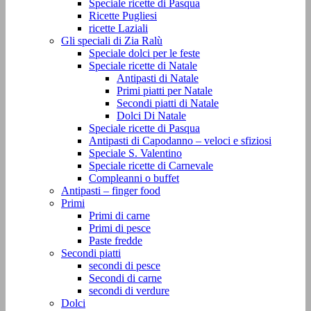
Speciale ricette di Pasqua
Ricette Pugliesi
ricette Laziali
Gli speciali di Zia Ralù
Speciale dolci per le feste
Speciale ricette di Natale
Antipasti di Natale
Primi piatti per Natale
Secondi piatti di Natale
Dolci Di Natale
Speciale ricette di Pasqua
Antipasti di Capodanno – veloci e sfiziosi
Speciale S. Valentino
Speciale ricette di Carnevale
Compleanni o buffet
Antipasti – finger food
Primi
Primi di carne
Primi di pesce
Paste fredde
Secondi piatti
secondi di pesce
Secondi di carne
secondi di verdure
Dolci