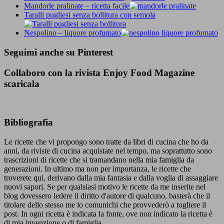
Mandorle pralinate – ricetta facile
Taralli pugliesi senza bollitura con semola
Nespolino – liquore profumato
Seguimi anche su Pinterest
Collaboro con la rivista Enjoy Food Magazine
scaricala
Bibliografia
Le ricette che vi propongo sono tratte da libri di cucina che ho da
anni, da riviste di cucina acquistate nel tempo, ma soprattutto sono
trascrizioni di ricette che si tramandano nella mia famiglia da
generazioni. In ultimo ma non per importanza, le ricette che
troverete qui, derivano dalla mia fantasia e dalla voglia di assaggiare
nuovi sapori. Se per qualsiasi motivo le ricette da me inserite nel
blog dovessero ledere il diritto d'autore di qualcuno, basterà che il
titolare dello stesso me lo comunichi che provvederò a togliere il
post. In ogni ricetta è indicata la fonte, ove non indicato la ricetta è
di mia invenzione o di famiglia