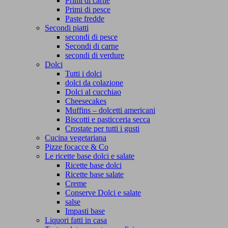
Primi di carne
Primi di pesce
Paste fredde
Secondi piatti
secondi di pesce
Secondi di carne
secondi di verdure
Dolci
Tutti i dolci
dolci da colazione
Dolci al cucchiao
Cheesecakes
Muffins – dolcetti americani
Biscotti e pasticceria secca
Crostate per tutti i gusti
Cucina vegetariana
Pizze focacce & Co
Le ricette base dolci e salate
Ricette base dolci
Ricette base salate
Creme
Conserve Dolci e salate
salse
Impasti base
Liquori fatti in casa