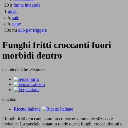
20 g
farina integrale
1
uova
q,b,
sale
q.b,
pepe
500 ml
olio per friggere
Funghi fritti croccanti fuori
morbidi dentro
Caratteristiche /Features:
Cucina:
Ricette Italiane
I funghi fritti croccanti sono un contorno veramente sfizioso e
invitante. La speciale panatura rende questi funghi croccantissimi e