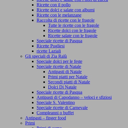
Ricette con il pollo
Ricette dolci e salate con albumi
Ricette con le melanzane
Raccolta di ricette con le fragole
Tutte le ricette con le fragole
Ricette dolci con le fragole
Ricette salate con le fragole
Speciale ricette di Pasqua
Ricette Pugliesi
ricette Laziali
Gli speciali di Zia Ralù
Speciale dolci per le feste
Speciale ricette di Natale
Antipasti di Natale
Primi piatti per Natale
Secondi piatti di Natale
Dolci Di Natale
Speciale ricette di Pasqua
Antipasti di Capodanno – veloci e sfiziosi
Speciale S. Valentino
Speciale ricette di Carnevale
Compleanni o buffet
Antipasti – finger food
Primi