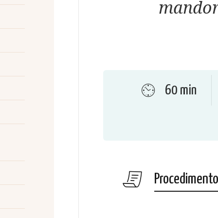
mandorl
60 min
Procediment