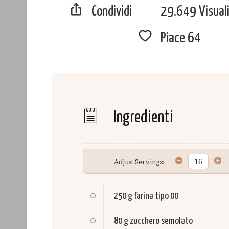
Condividi
29.649 Visual
Piace
64
Ingredienti
Adjust Servings:
250 g
farina tipo 00
80 g
zucchero semolato