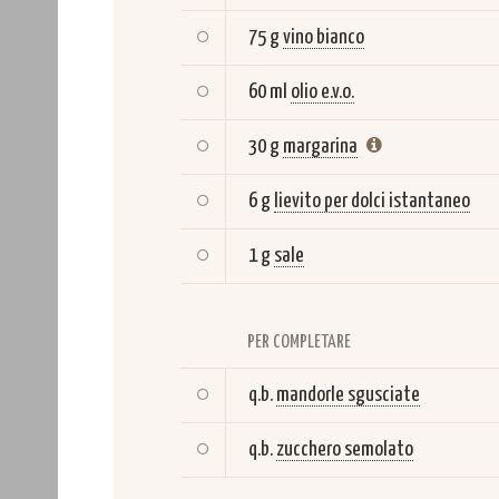
75 g
vino bianco
60 ml
olio e.v.o.
30 g
margarina
6 g
lievito per dolci istantaneo
1 g
sale
PER COMPLETARE
q.b.
mandorle sgusciate
q.b.
zucchero semolato