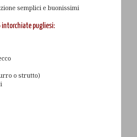
izione semplici e buonissimi
 intorchiate pugliesi:
ecco
urro o strutto)
i