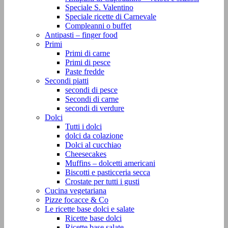
Speciale S. Valentino
Speciale ricette di Carnevale
Compleanni o buffet
Antipasti – finger food
Primi
Primi di carne
Primi di pesce
Paste fredde
Secondi piatti
secondi di pesce
Secondi di carne
secondi di verdure
Dolci
Tutti i dolci
dolci da colazione
Dolci al cucchiao
Cheesecakes
Muffins – dolcetti americani
Biscotti e pasticceria secca
Crostate per tutti i gusti
Cucina vegetariana
Pizze focacce & Co
Le ricette base dolci e salate
Ricette base dolci
Ricette base salate