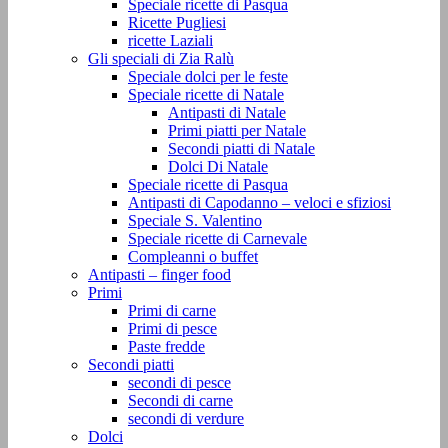
Speciale ricette di Pasqua
Ricette Pugliesi
ricette Laziali
Gli speciali di Zia Ralù
Speciale dolci per le feste
Speciale ricette di Natale
Antipasti di Natale
Primi piatti per Natale
Secondi piatti di Natale
Dolci Di Natale
Speciale ricette di Pasqua
Antipasti di Capodanno – veloci e sfiziosi
Speciale S. Valentino
Speciale ricette di Carnevale
Compleanni o buffet
Antipasti – finger food
Primi
Primi di carne
Primi di pesce
Paste fredde
Secondi piatti
secondi di pesce
Secondi di carne
secondi di verdure
Dolci