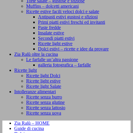
Torte salate – gustose e sfiziose
Muffins – dolcetti americani
Ricette estive facili veloci dolci e salate
Antipasti estivi gustosi e sfiziosi
Primi piatti estivi freschi ed invitanti
Paste fredde
Insalate estive
Secondi piatti estivi
Ricette light estive
Dolci estivi – ricette e idee da provare
Zia Ralù oltre la cucina
Le farfalle un’altra passione
galleria fotografica – farfalle
Ricette light
Ricette light Dolci
Ricette light estive
Ricette light Salate
Intolleranze alimentari
Ricette senza burro
Ricette senza glutine
Ricette senza lattosio
Ricette senza uova
Zia Ralù – HOME
Guide di cucina