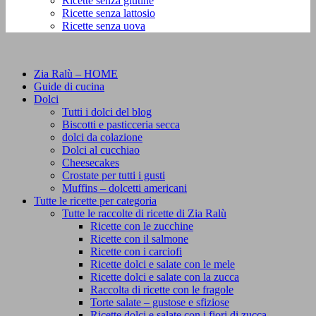
Ricette senza glutine
Ricette senza lattosio
Ricette senza uova
Zia Ralù – HOME
Guide di cucina
Dolci
Tutti i dolci del blog
Biscotti e pasticceria secca
dolci da colazione
Dolci al cucchiao
Cheesecakes
Crostate per tutti i gusti
Muffins – dolcetti americani
Tutte le ricette per categoria
Tutte le raccolte di ricette di Zia Ralù
Ricette con le zucchine
Ricette con il salmone
Ricette con i carciofi
Ricette dolci e salate con le mele
Ricette dolci e salate con la zucca
Raccolta di ricette con le fragole
Torte salate – gustose e sfiziose
Ricette dolci e salate con i fiori di zucca