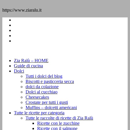
https://www.ziaralu.it
Zia Ralù – HOME
Guide di cucina
Dolci
Tutti i dolci del blog
Biscotti e pasticceria secca
dolci da colazione
Dolci al cucchiao
Cheesecakes
Crostate per tutti i gusti
Muffins – dolcetti americani
Tutte le ricette per categoria
Tutte le raccolte di ricette di Zia Ralù
Ricette con le zucchine
Ricette con il salmone