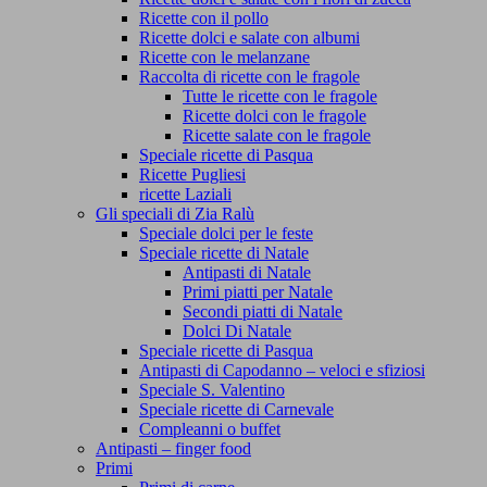
Ricette con il pollo
Ricette dolci e salate con albumi
Ricette con le melanzane
Raccolta di ricette con le fragole
Tutte le ricette con le fragole
Ricette dolci con le fragole
Ricette salate con le fragole
Speciale ricette di Pasqua
Ricette Pugliesi
ricette Laziali
Gli speciali di Zia Ralù
Speciale dolci per le feste
Speciale ricette di Natale
Antipasti di Natale
Primi piatti per Natale
Secondi piatti di Natale
Dolci Di Natale
Speciale ricette di Pasqua
Antipasti di Capodanno – veloci e sfiziosi
Speciale S. Valentino
Speciale ricette di Carnevale
Compleanni o buffet
Antipasti – finger food
Primi