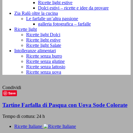
Ricette light estive
Dolci estivi – ricette e idee da provare
Zia Ralù oltre la cucina
Le farfalle un’altra passione
galleria fotografica – farfalle
Ricette light
Ricette light Dolci
Ricette light estive
Ricette light Salate
Intolleranze alimentari
Ricette senza burro
Ricette senza glutine
Ricette senza lattosio
Ricette senza uova
Condividi
Save
Tartine Farfalla di Pasqua con Uova Sode Colorate
Tempo di cottura: 24 h
Ricette Italiane