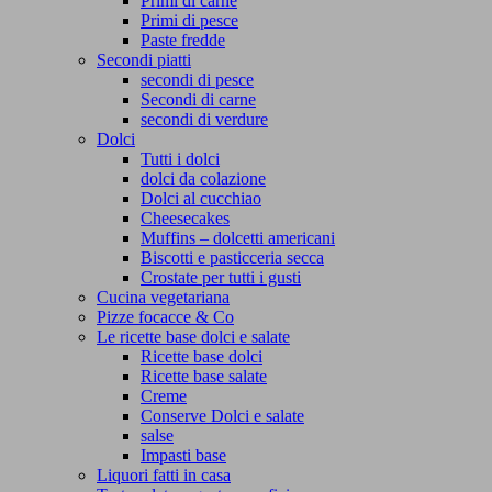
Primi di carne
Primi di pesce
Paste fredde
Secondi piatti
secondi di pesce
Secondi di carne
secondi di verdure
Dolci
Tutti i dolci
dolci da colazione
Dolci al cucchiao
Cheesecakes
Muffins – dolcetti americani
Biscotti e pasticceria secca
Crostate per tutti i gusti
Cucina vegetariana
Pizze focacce & Co
Le ricette base dolci e salate
Ricette base dolci
Ricette base salate
Creme
Conserve Dolci e salate
salse
Impasti base
Liquori fatti in casa