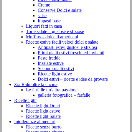
Creme
Conserve Dolci e salate
salse
Impasti base
Liquori fatti in casa
Torte salate – gustose e sfiziose
Muffins – dolcetti americani
Ricette estive facili veloci dolci e salate
Antipasti estivi gustosi e sfiziosi
Primi piatti estivi freschi ed invitanti
Paste fredde
Insalate estive
Secondi piatti estivi
Ricette light estive
Dolci estivi – ricette e idee da provare
Zia Ralù oltre la cucina
Le farfalle un’altra passione
galleria fotografica – farfalle
Ricette light
Ricette light Dolci
Ricette light estive
Ricette light Salate
Intolleranze alimentari
Ricette senza burro