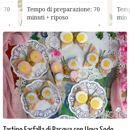
cioccolato
cocco
: 70
Tempo di preparazione: 70
Temp
minuti + riposo
min