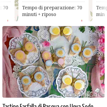
cioccolato
cocco
: 70
Tempo di preparazione: 70
Temp
minuti + riposo
min