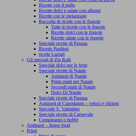
Ricette con il pollo
Ricette dolci e salate con albumi
Ricette con le melanzane
Raccolta di ricette con le fragole
Tutte le ricette con le fragole
Ricette dolci con le fragole
Ricette salate con le fragole
Speciale ricette di Pasqua
Ricette Pugliesi
ricette Laziali
Gli speciali di Zia Ralù
Speciale dolci per le feste
Speciale ricette di Natale
Antipasti di Natale
Primi piatti per Natale
Secondi piatti di Natale
Dolci Di Natale
Speciale ricette di Pasqua
Antipasti di Capodanno – veloci e sfiziosi
Speciale S. Valentino
Speciale ricette di Carnevale
Compleanni o buffet
Antipasti – finger food
Primi