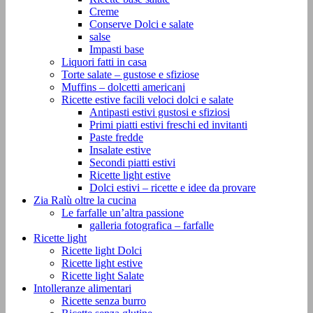
Creme
Conserve Dolci e salate
salse
Impasti base
Liquori fatti in casa
Torte salate – gustose e sfiziose
Muffins – dolcetti americani
Ricette estive facili veloci dolci e salate
Antipasti estivi gustosi e sfiziosi
Primi piatti estivi freschi ed invitanti
Paste fredde
Insalate estive
Secondi piatti estivi
Ricette light estive
Dolci estivi – ricette e idee da provare
Zia Ralù oltre la cucina
Le farfalle un’altra passione
galleria fotografica – farfalle
Ricette light
Ricette light Dolci
Ricette light estive
Ricette light Salate
Intolleranze alimentari
Ricette senza burro