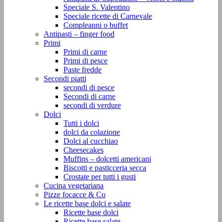
Speciale S. Valentino
Speciale ricette di Carnevale
Compleanni o buffet
Antipasti – finger food
Primi
Primi di carne
Primi di pesce
Paste fredde
Secondi piatti
secondi di pesce
Secondi di carne
secondi di verdure
Dolci
Tutti i dolci
dolci da colazione
Dolci al cucchiao
Cheesecakes
Muffins – dolcetti americani
Biscotti e pasticceria secca
Crostate per tutti i gusti
Cucina vegetariana
Pizze focacce & Co
Le ricette base dolci e salate
Ricette base dolci
Ricette base salate