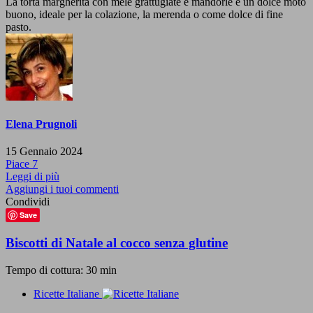
La torta margherita con mele grattugiate e mandorle è un dolce moto
buono, ideale per la colazione, la merenda o come dolce di fine
pasto.
Elena Prugnoli
15 Gennaio 2024
Piace
7
Leggi di più
Aggiungi i tuoi commenti
Condividi
Save
Biscotti di Natale al cocco senza glutine
Tempo di cottura: 30 min
Ricette Italiane