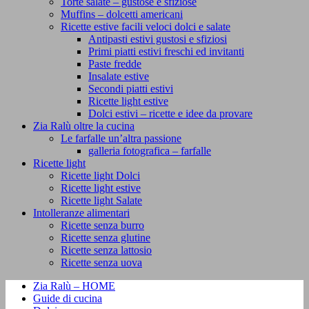
Torte salate – gustose e sfiziose
Muffins – dolcetti americani
Ricette estive facili veloci dolci e salate
Antipasti estivi gustosi e sfiziosi
Primi piatti estivi freschi ed invitanti
Paste fredde
Insalate estive
Secondi piatti estivi
Ricette light estive
Dolci estivi – ricette e idee da provare
Zia Ralù oltre la cucina
Le farfalle un’altra passione
galleria fotografica – farfalle
Ricette light
Ricette light Dolci
Ricette light estive
Ricette light Salate
Intolleranze alimentari
Ricette senza burro
Ricette senza glutine
Ricette senza lattosio
Ricette senza uova
Zia Ralù – HOME
Guide di cucina