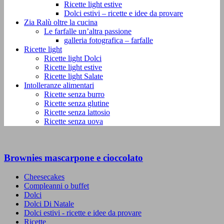
Ricette light estive
Dolci estivi – ricette e idee da provare
Zia Ralù oltre la cucina
Le farfalle un’altra passione
galleria fotografica – farfalle
Ricette light
Ricette light Dolci
Ricette light estive
Ricette light Salate
Intolleranze alimentari
Ricette senza burro
Ricette senza glutine
Ricette senza lattosio
Ricette senza uova
Brownies mascarpone e cioccolato
Cheesecakes
Compleanni o buffet
Dolci
Dolci Di Natale
Dolci estivi - ricette e idee da provare
Ricette