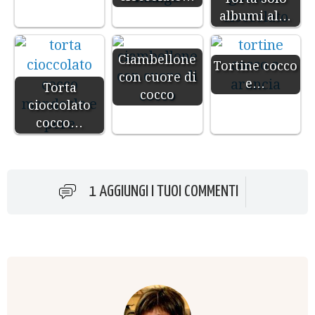
albumi al…
Ciambellone
Tortine cocco
con cuore di
e…
Torta
cocco
cioccolato
cocco…
1 AGGIUNGI I TUOI COMMENTI