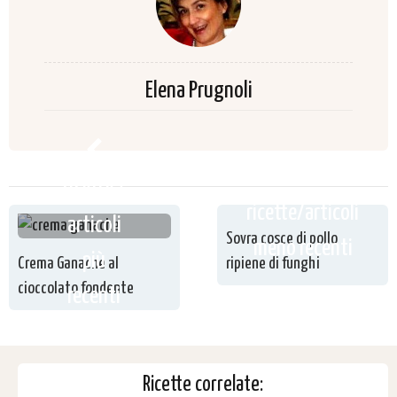
Elena Prugnoli
ricette /
ricette/articoli
articoli
Sovra cosce di pollo
meno recenti
più
Crema Ganache al
ripiene di funghi
cioccolato fondente
recenti
Ricette correlate: