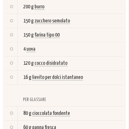
200 g
burro
150 g
zucchero semolato
150 g
farina tipo 00
4
uova
120 g
cocco disidratato
16 g
lievito per dolci istantaneo
PER GLASSARE
80 g
cioccolata fondente
60 g
panna fresca