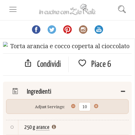
Condividi
Piace
6
Ingredienti
Adjust Servings:
250 g
arance