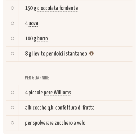
150 g
cioccolata fondente
4
uova
100 g
burro
8 g
lievito per dolci istantaneo
PER GUARNIRE
4 piccole
pere Williams
albicocche q.b.
confettura di frutta
per spolverare
zucchero a velo