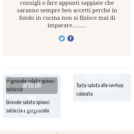
consigli o fare appunti sappiate che
saranno sempre ben accetti perché in
fondo in cucina non si finisce mai di
imparare............
ricette /
ricette/articoli
articoli
Torta salata alle verdure
meno recenti
colorata
più
Girasole salato spinaci
recenti
salsiccia e gorgonzola