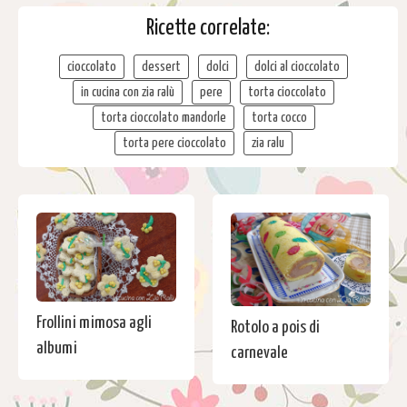
Ricette correlate:
cioccolato
dessert
dolci
dolci al cioccolato
in cucina con zia ralù
pere
torta cioccolato
torta cioccolato mandorle
torta cocco
torta pere cioccolato
zia ralu
Frollini mimosa agli
Rotolo a pois di
albumi
carnevale