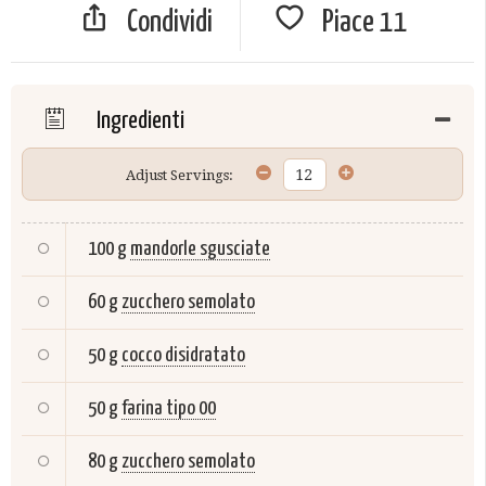
Condividi
Piace
11
Ingredienti
Adjust Servings:
100 g
mandorle sgusciate
60 g
zucchero semolato
50 g
cocco disidratato
50 g
farina tipo 00
80 g
zucchero semolato