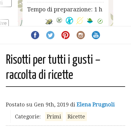
ricetta light
ti
Tempo di preparazione: 1 h
tive
Risotti per tutti i gusti –
raccolta di ricette
Postato su
Gen 9th, 2019
di
Elena Prugnoli
Categorie:
Primi
Ricette