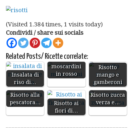
(Visited 1.384 times, 1 visits today)
Condividi / share sui socials
Related Posts/ Ricette correlate:
Risotto ai
moscardini
Risotto
in rosso
Insalata di
mango e
riso di…
gamberoni
Risotto alla
Risotto zucca
pescatora…
verza e…
Risotto ai
fiori di…