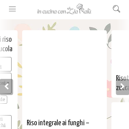
i riso
ucola
he
d
Risot
osi e
zucca
Verm
dde
ti
Riso integrale ai funghi –
chi